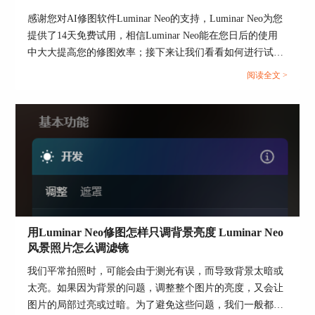
感谢您对AI修图软件Luminar Neo的支持，Luminar Neo为您
提供了14天免费试用，相信Luminar Neo能在您日后的使用
中大大提高您的修图效率；接下来让我们看看如何进行试用
激活吧。...
图4：颜色遮罩
阅读全文 >
3、这里我们选择使用操作较为简单的“AI蒙版”功
能，在AI蒙版识别结果中，点击“天空”选项，可以
将天空以外的区域设置为遮罩。
用Luminar Neo修图怎样只调背景亮度 Luminar Neo
风景照片怎么调滤镜
我们平常拍照时，可能会由于测光有误，而导致背景太暗或
图5：天空蒙版
太亮。如果因为背景的问题，调整整个图片的亮度，又会让
①利用AI蒙版创建区域选择范围后，底部会出现蒙
图片的局部过亮或过暗。为了避免这些问题，我们一般都会