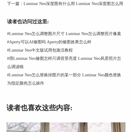
下一篇：
Luminar Neo深度图有什么用 Luminar Neo深度图怎么用
读者也访问过这里:
#
Luminar Neo怎么调整图片尺寸 Luminar Neo怎么调整照片像素
#
Aperty可以AI修图吗 Aperty的修图效果怎么样
#
Luminar Neo中文版试用包激活教程
#
用Luminar Neo修图怎样只调背景亮度 Luminar Neo风景照片怎
么调滤镜
图1：遮罩功能
#
Luminar Neo怎么替换掉图片的某一部分 Luminar Neo颜色替换
为指定颜色怎么操作
2、以AI蒙版功能为例，如图2所示，Luminar Neo
可自动将例图识别为天空、植物、地面这几部分，
点击“天空”选项，天空以外的区域就会染上红色，
并成为遮罩范围。整个过程都由Luminar Neo通过
读者也喜欢这些内容:
AI技术自动完成，我们要做的只是点击目标选项即
可。