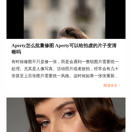
图1：预设功能
2、打开推荐的预设类型后，可以尝试不同的样式
效果。如果我们觉得效果过于强烈，可以调低参数
数值来降低强度。比如本例应用的“清晰锐利”预
设，锐化程度比较高，可以将数值调到66，这样的
效果就会更合适。
Aperty怎么批量修图 Aperty可以给拍虚的片子变清
晰吗
有时候修图不只是修一张，而是会遇到一整组图片需要统一
处理。尤其是人像写真、活动照片或者旅拍，经常会有几十
张甚至上百张图片需要统一风格。这时候如果一张张重新调
参数，会非常耗时间。除此之外，还有一种常见问题，就是
阅读全文 >
照片拍虚了，想后期补救清晰度。下面就为大家介绍Aperty
怎么批量修图，Aperty可以给拍虚的片子变清晰吗的相关内
图2：应用预设
容。...
3、如果觉得图像应用预设后，还有可以提升的空
间，可以在应用预设后，打开Luminar Neo的编辑
历史，这样就能查看预设所使用到的工具，并进行
参数调整。当然，我们也可以从零开始，完全自行