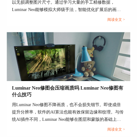
以无损调整图片尺寸。通过学习大量的手工精修数据，
①在预设基础上改的话，先打开Luminar Neo的预
Luminar Neo能够模拟大师级手法，智能优化扩展后的画面
置功能，点击顶部的“预置”菜单就能打开。
内容和纹理。那么有关Luminar Neo怎么调整图片尺寸，
阅读全文 >
Luminar Neo怎么调整照片像素的问题，本文将进行详细介
绍。...
Luminar Neo修图会压缩画质吗 Luminar Neo修图有
什么技巧
图4：预置面板
用Luminar Neo修图不降画质，也不会损失细节。即使成倍
②打开预置功能后，按照建议选择合适的样式，也
提升分辨率，软件的AI算法也能有效保留边缘和纹理。与传
可以选择自己喜欢的样式，然后再调整一下应用的
统AI插件不同，Luminar Neo能够在图层和蒙版的基础上，
强度。
轻松完成那些手工难以复刻的专业后期效果。那么有关
阅读全文 >
Luminar Neo修图会压缩画质吗，Luminar Neo修图有什么技