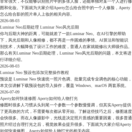
非常强大，不仅能够识别照片中的多张人脸，还能单独对某一个人进行修
图和化妆。下面就为大家介绍Aperty怎么给合照中的一个人修脸，Aperty
怎么给合影的照片单人上妆的相关内容。
2026-08-03
Luminar Neo后期处理 Luminar Neo风光后期
你与后期大神的距离，可能就差了一款Luminar Neo。在AI引擎的帮助
下，风光后期和人像精修，都不再是一件困难的事情。AI算法和智能识
别技术，大幅降低了设计工作的难度，普通人在家就能修出大师级作品。
那么有关Luminar Neo后期处理，Luminar Neo风光后期的问题，本文将进
行详细介绍。
2026-08-03
Luminar Neo 预设包添加完整操作教程
预设是 Luminar Neo 快速统一照片色调、批量完成专业调色的核心功能，
本文仅讲解下载预设包的导入操作，覆盖 Windows、macOS 两套系统。
2026-07-09
Aperty如何快速修图 Aperty如何给人物打光
修图时很多人习惯从头到尾一个参数一个参数慢慢调，但其实Aperty提供
了更高效的方式，不需要每次都从零开始。了解这些技巧之后，修图速度
会快很多。而在人像摄影中，光线是决定照片质感的重要因素，很多普通
照片经过合理打光之后，视觉效果会提升很多。下面就为大家介绍Aperty
如何快速修图，Aperty如何给人物打光的相关内容。